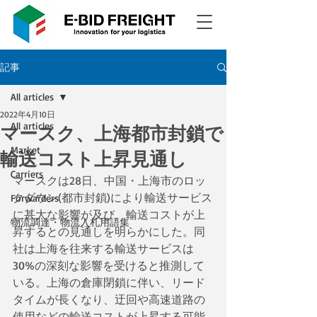
記事
All articles
2022年4月10日
All articles
マースク、上海都市封鎖で
Market
輸送コスト上昇見通し
Carriers
マースクは28日、中国・上海市のロッ
クダウン(都市封鎖)により輸送サービス
Forwarders
に甚大な影響が及び、輸送コストが上
物流調達・物流入札用語集
昇するとの見通しを明らかにした。同
社は上海を往来する輸送サービスは
30%の深刻な影響を受けると推測して
いる。上海の倉庫閉鎖に伴い、リード
タイムが長くなり、迂回や高速道路の
使用などの輸送コストが上昇する可能