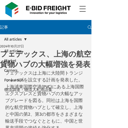
記事
All articles
2024年10月27日
All articles
フェデックス、上海の航空
Market
貨物ハブの大幅増強を発表
Carriers
フェデックスは上海に大陸間トランジ
ットハブを設立する計画を発表した。
Forwarders
上海浦東国際空港(PVG)にある上海国際
物流調達・物流入札用語集
エクスプレスと貨物ハブの大幅なアッ
プグレードを図る。同社は上海を国際
的な航空貨物ハブとして確立し、上海
と中国の第2、第3の都市をさまざまな
輸送手段でつなぐとともに、中国と世
界市場間の接続を強化する。